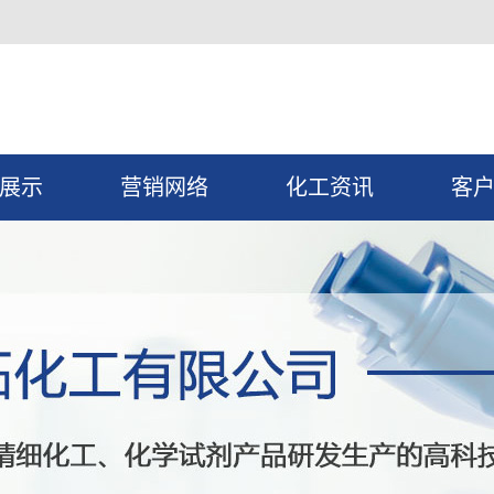
展示
营销网络
化工资讯
客
液原料
公司新闻
化学试剂
行业新闻
料（粉末
技术知识
料（溶
粒）
染色剂
）
化工原料
示剂