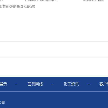
粒）
产品编号：1545899420
浏览次数：1059
石灰氧化钙价格
,
沈阳生石灰
展示
营销网络
化工资讯
客户
限公司