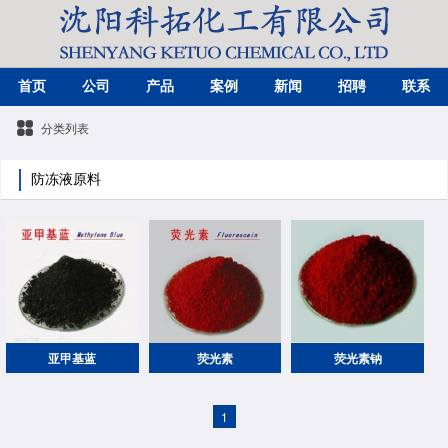
首页
公司
产品
案例
新闻
招聘
联系
分类列表
防冻液原料
亚甲基蓝
荧光素
荧光素钠
1